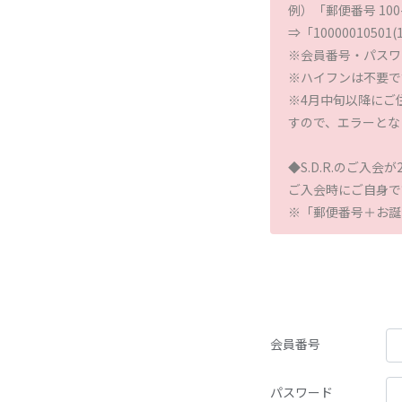
例）「郵便番号 100
⇒「1000001050
※会員番号・パスワ
※ハイフンは不要で
※4月中旬以降にご
すので、エラーとな
◆S.D.R.のご入会
ご入会時にご自身で
※「郵便番号＋お誕
会員番号
パスワード