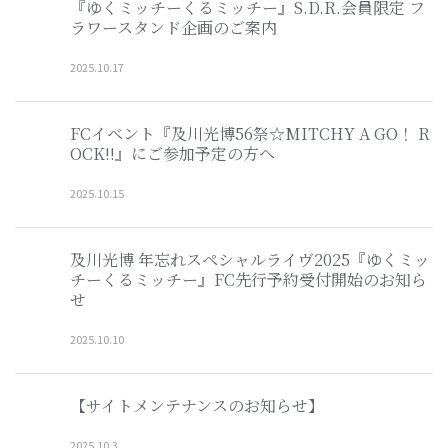
『ゆくミッチーくるミッチー』S.D.R.会員限定 フ
ラワースタンド企画のご案内
2025
.
10
.
17
FCイベント『及川光博56祭☆MITCHY A GO！ R
OCK!!』にご参加予定の方へ
2025
.
10
.
15
及川光博 年忘れスペシャルライヴ2025『ゆくミッ
チーくるミッチー』FC先行予約受付開始のお知ら
せ
2025
.
10
.
10
【サイトメンテナンスのお知らせ】
2025
.
10
.
3