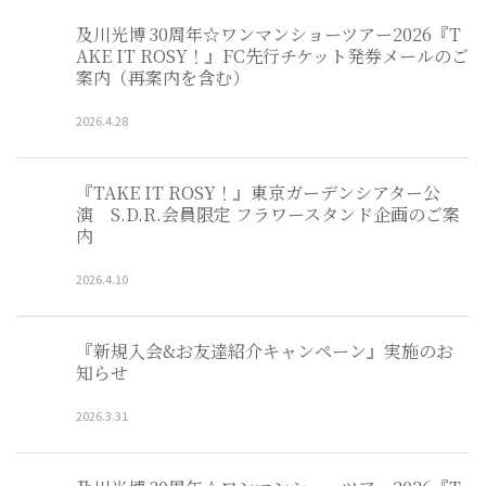
及川光博 30周年☆ワンマンショーツアー2026『T
AKE IT ROSY！』FC先行チケット発券メールのご
案内（再案内を含む）
2026
.
4
.
28
『TAKE IT ROSY！』東京ガーデンシアター公
演 S.D.R.会員限定 フラワースタンド企画のご案
内
2026
.
4
.
10
『新規入会&お友達紹介キャンペーン』実施のお
知らせ
2026
.
3
.
31